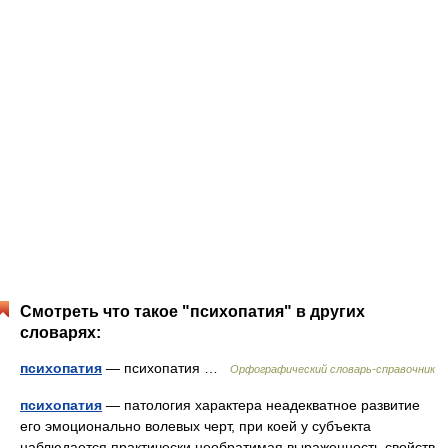
Смотреть что такое "психопатия" в других
словарях:
психопатия
— психопатия …
Орфографический словарь-справочник
психопатия
— патология характера неадекватное развитие
его эмоционально волевых черт, при коей у субъекта
наблюдается практически необратимая выраженность свойств,