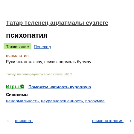
Татар теленең аңлатмалы сүзлеге
психопатия
Толкование
Перевод
психопатия
Рухи яктан какшау, психик нормаль булмау
Татар теленең аңлатмалы сүзлеге
.
2013
.
Игры ⚽
Поможем написать курсовую
Синонимы
:
ненормальность
,
неуравновешенность
,
полоумие
психопат
психопатология