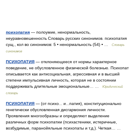
психопатия
— полоумие, ненормальность,
неуравновешенность Словарь русских синонимов. психопатия
сущ., кол во синонимов: 5 • ненормальность (54) • …
Словарь
синонимов
ПСИХОПАТИЯ
— отклоняющееся от нормы характерное
поведение, не обусловленное физической болезнью. Психопат
описывается как антисоциальная, агрессивная и в высшей
степени импульсивная личность, которая не в состоянии
поддерживать длительные эмоциональные… …
Юридический
словарь
ПСИХОПАТИЯ
— (от психо... и...патия), конституционально
генетически обусловленная дисгармония личности.
Проявления многообразны и определяют выделение
различных форм психопатии (психастеники, истеричные,
возбудимые, паранойяльные психопаты и т.д.). Четкая… …